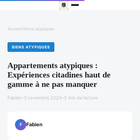
Accueil
›
Biens atypiques
BIENS ATYPIQUES
Appartements atypiques :
Expériences citadines haut de
gamme à ne pas manquer
Fabien
•
3 novembre 2024
•
5 min de lecture
Fabien
F