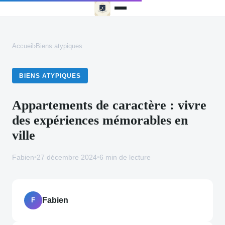
Accueil
›
Biens atypiques
BIENS ATYPIQUES
Appartements de caractère : vivre
des expériences mémorables en
ville
Fabien
•
27 décembre 2024
•
6 min de lecture
Fabien
F