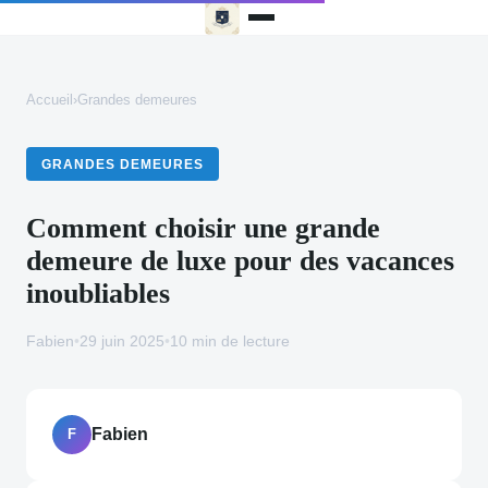
Accueil
›
Grandes demeures
GRANDES DEMEURES
Comment choisir une grande
demeure de luxe pour des vacances
inoubliables
Fabien
•
29 juin 2025
•
10 min de lecture
Fabien
F