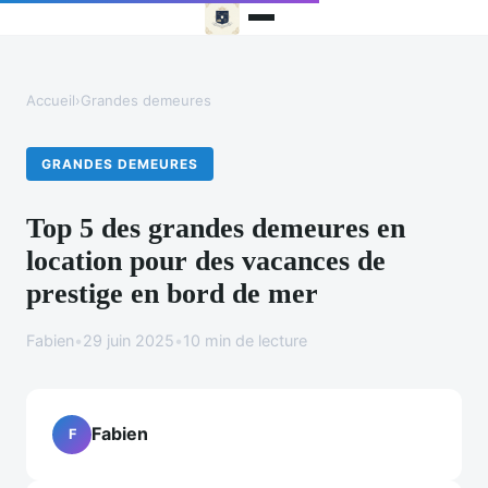
Accueil
›
Grandes demeures
GRANDES DEMEURES
Top 5 des grandes demeures en
location pour des vacances de
prestige en bord de mer
Fabien
•
29 juin 2025
•
10 min de lecture
Fabien
F