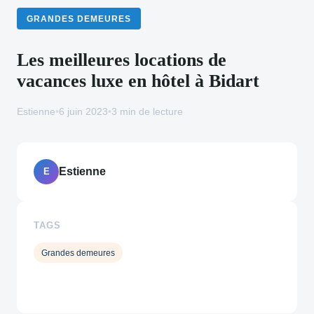
GRANDES DEMEURES
Les meilleures locations de
vacances luxe en hôtel à Bidart
Estienne
•
6 juin 2023
•
3 min de lecture
Estienne
E
TAGS
Grandes demeures